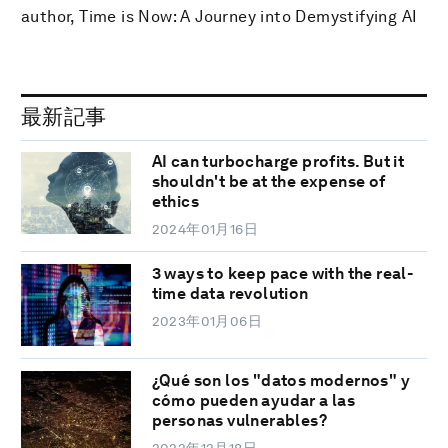
author, Time is Now: A Journey into Demystifying AI
最新記事
AI can turbocharge profits. But it
shouldn't be at the expense of
ethics
2024年01月16日
3 ways to keep pace with the real-
time data revolution
2023年01月06日
¿Qué son los "datos modernos" y
cómo pueden ayudar a las
personas vulnerables?
2022年12月18日