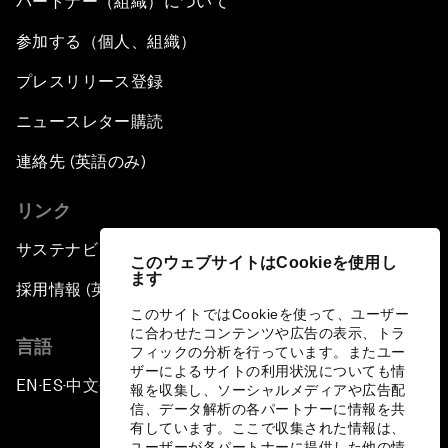
パートナー（組織）について
参加する（個人、組織）
プレスリリース登録
ニュースレター購読
連絡先 (英語のみ)
リンク
サステナビリティへの取り組み
このウェブサイトはCookieを使用し
ます
採用情報 (英語のみ)
このサイトではCookieを使って、ユーザー
に合わせたコンテンツや広告の表示、トラ
言語
フィックの分析を行っています。またユー
ザーによるサイトの利用状況についても情
EN
ES
中文
日本語
▪
▪
▪
報を収集し、ソーシャルメディアや広告配
信、データ解析の各パートナーに情報を共
有しています。ここで収集された情報は、
ユーザーが各パートナーに提供した他の情