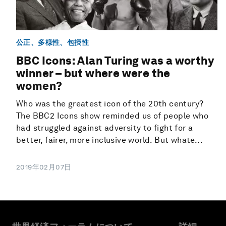
公正、多様性、包摂性
BBC Icons: Alan Turing was a worthy
winner – but where were the
women?
Who was the greatest icon of the 20th century?
The BBC2 Icons show reminded us of people who
had struggled against adversity to fight for a
better, fairer, more inclusive world. But whate...
2019年02月07日