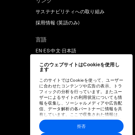
リンク
サステナビリティへの取り組み
採用情報 (英語のみ)
て
言語
EN
ES
中文
日本語
▪
▪
▪
このウェブサイトはCookieを使用し
ます
このサイトではCookieを使って、ユーザー
に合わせたコンテンツや広告の表示、トラ
フィックの分析を行っています。またユー
ザーによるサイトの利用状況についても情
報を収集し、ソーシャルメディアや広告配
信、データ解析の各パートナーに情報を共
有しています。ここで収集された情報は、
ユーザーが各パートナーに提供した他の情
報や各パートナーのサービスを使用した際
拒否
に収集された情報と組み合わされ、各パー