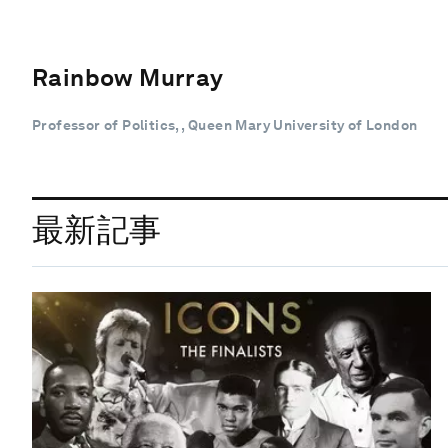
Rainbow Murray
Professor of Politics, , Queen Mary University of London
最新記事