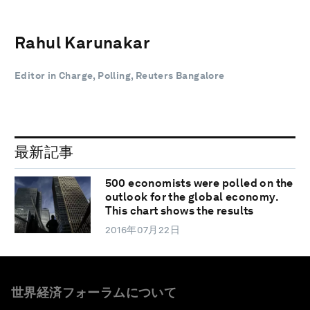
Rahul Karunakar
Editor in Charge, Polling, Reuters Bangalore
最新記事
500 economists were polled on the
outlook for the global economy.
This chart shows the results
2016年07月22日
世界経済フォーラムについて