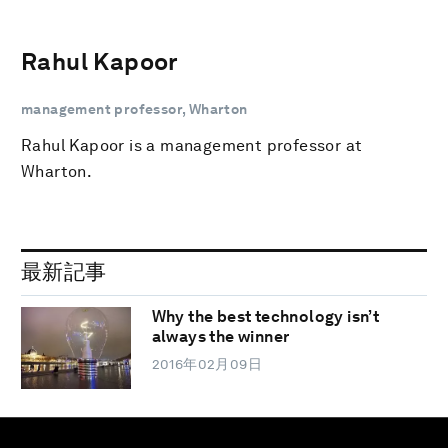
Rahul Kapoor
management professor, Wharton
Rahul Kapoor is a management professor at
Wharton.
最新記事
Why the best technology isn’t
always the winner
2016年02月09日