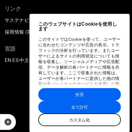
リンク
サステナビリティへの取り組み
このウェブサイトはCookieを使用し
ます
採用情報 (英語のみ)
このサイトではCookieを使って、ユーザー
に合わせたコンテンツや広告の表示、トラ
言語
フィックの分析を行っています。またユー
ザーによるサイトの利用状況についても情
EN
ES
中文
日本語
▪
▪
▪
報を収集し、ソーシャルメディアや広告配
信、データ解析の各パートナーに情報を共
有しています。ここで収集された情報は、
ユーザーが各パートナーに提供した他の情
報や各パートナーのサービスを使用した際
に収集された情報と組み合わされ、各パー
拒否
トナーによって使用されることがありま
プライバシーポリシーと利用規約
す。
全て許可
サイトマップ
カスタム化
©
2026
世界経済フォーラム
EN
ES
中文
日本語