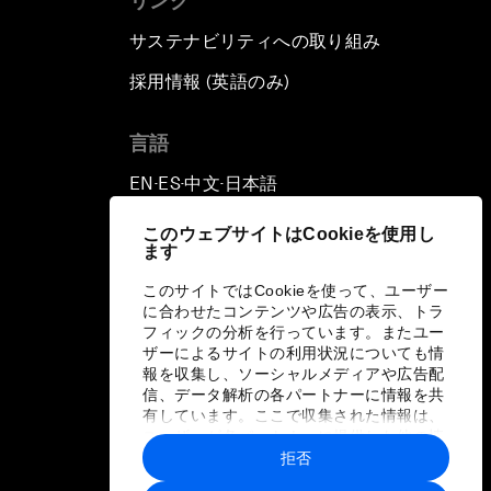
リンク
サステナビリティへの取り組み
採用情報 (英語のみ)
て
言語
EN
ES
中文
日本語
▪
▪
▪
このウェブサイトはCookieを使用し
ます
このサイトではCookieを使って、ユーザー
に合わせたコンテンツや広告の表示、トラ
フィックの分析を行っています。またユー
ザーによるサイトの利用状況についても情
報を収集し、ソーシャルメディアや広告配
信、データ解析の各パートナーに情報を共
有しています。ここで収集された情報は、
ユーザーが各パートナーに提供した他の情
報や各パートナーのサービスを使用した際
拒否
に収集された情報と組み合わされ、各パー