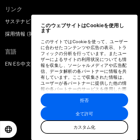
リンク
サステナビリティへの取り組み
このウェブサイトはCookieを使用し
ます
採用情報 (英語のみ)
このサイトではCookieを使って、ユーザー
に合わせたコンテンツや広告の表示、トラ
言語
フィックの分析を行っています。またユー
ザーによるサイトの利用状況についても情
EN
ES
中文
日本語
▪
▪
▪
報を収集し、ソーシャルメディアや広告配
信、データ解析の各パートナーに情報を共
有しています。ここで収集された情報は、
ユーザーが各パートナーに提供した他の情
報や各パートナーのサービスを使用した際
に収集された情報と組み合わされ、各パー
拒否
トナーによって使用されることがありま
プライバシーポリシーと利用規約
す。
全て許可
サイトマップ
カスタム化
©
2026
世界経済フォーラム
EN
ES
中文
日本語