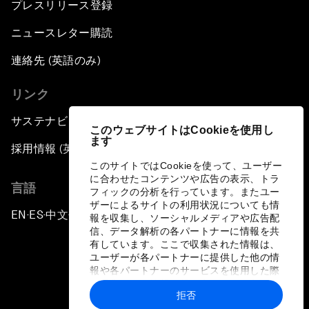
プレスリリース登録
ニュースレター購読
連絡先 (英語のみ)
リンク
サステナビリティへの取り組み
このウェブサイトはCookieを使用し
ます
採用情報 (英語のみ)
このサイトではCookieを使って、ユーザー
に合わせたコンテンツや広告の表示、トラ
言語
フィックの分析を行っています。またユー
ザーによるサイトの利用状況についても情
EN
ES
中文
日本語
▪
▪
▪
報を収集し、ソーシャルメディアや広告配
信、データ解析の各パートナーに情報を共
有しています。ここで収集された情報は、
ユーザーが各パートナーに提供した他の情
報や各パートナーのサービスを使用した際
に収集された情報と組み合わされ、各パー
拒否
トナーによって使用されることがありま
プライバシーポリシーと利用規約