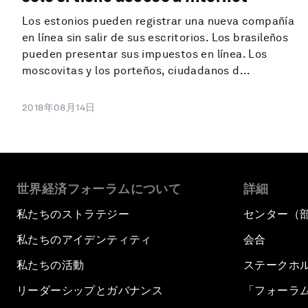
Los estonios pueden registrar una nueva compañía
en línea sin salir de sus escritorios. Los brasileños
pueden presentar sus impuestos en línea. Los
moscovitas y los porteños, ciudadanos d...
2018年08月14日
世界経済フォーラムについて
詳細
私たちのストラテジー
センター（
私たちのアイデンティティ
会合
私たちの活動
ステークホ
リーダーシップとガバナンス
「フォーラ