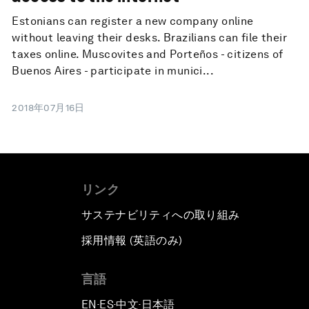
Estonians can register a new company online
without leaving their desks. Brazilians can file their
taxes online. Muscovites and Porteños - citizens of
Buenos Aires - participate in munici...
2018年07月16日
リンク
サステナビリティへの取り組み
採用情報 (英語のみ)
て
言語
EN
ES
中文
日本語
▪
▪
▪