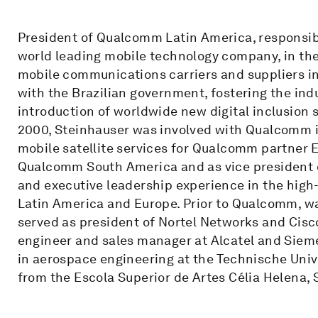
President of Qualcomm Latin America, responsib
world leading mobile technology company, in the
mobile communications carriers and suppliers in
with the Brazilian government, fostering the in
introduction of worldwide new digital inclusion 
2000, Steinhauser was involved with Qualcomm in
mobile satellite services for Qualcomm partner E
Qualcomm South America and as vice president o
and executive leadership experience in the high
Latin America and Europe. Prior to Qualcomm, wa
served as president of Nortel Networks and Cisco
engineer and sales manager at Alcatel and Siem
in aerospace engineering at the Technische Unive
from the Escola Superior de Artes Célia Helena, 