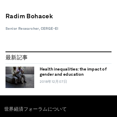
Radim Bohacek
Senior Researcher, CERGE-EI
最新記事
Health inequalities: the impact of
gender and education
2018年12月07日
世界経済フォーラムについて