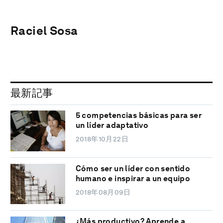
Raciel Sosa
最新記事
5 competencias básicas para ser
un líder adaptativo
2018年10月22日
Cómo ser un líder con sentido
humano e inspirar a un equipo
2018年08月09日
¿Más productivo? Aprende a