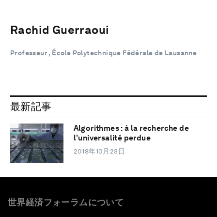
Rachid Guerraoui
Professeur , École Polytechnique Fédérale de Lausanne
最新記事
Algorithmes : à la recherche de
l’universalité perdue
2018年10月23日
世界経済フォーラムについて