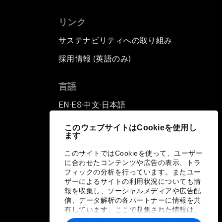
リンク
サステナビリティへの取り組み
採用情報 (英語のみ)
て
言語
EN
ES
中文
日本語
▪
▪
▪
このウェブサイトはCookieを使用し
ます
このサイトではCookieを使って、ユーザー
に合わせたコンテンツや広告の表示、トラ
フィックの分析を行っています。またユー
ザーによるサイトの利用状況についても情
報を収集し、ソーシャルメディアや広告配
信、データ解析の各パートナーに情報を共
有しています。ここで収集された情報は、
ユーザーが各パートナーに提供した他の情