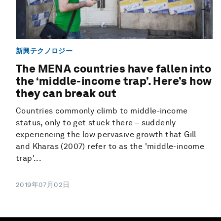
新興テクノロジー
The MENA countries have fallen into
the ‘middle-income trap’. Here’s how
they can break out
Countries commonly climb to middle-income
status, only to get stuck there – suddenly
experiencing the low pervasive growth that Gill
and Kharas (2007) refer to as the 'middle-income
trap'...
2019年07月02日