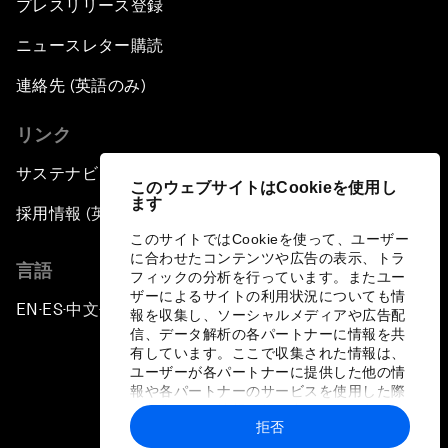
プレスリリース登録
ニュースレター購読
連絡先 (英語のみ)
リンク
サステナビリティへの取り組み
このウェブサイトはCookieを使用し
ます
採用情報 (英語のみ)
このサイトではCookieを使って、ユーザー
に合わせたコンテンツや広告の表示、トラ
言語
フィックの分析を行っています。またユー
ザーによるサイトの利用状況についても情
EN
ES
中文
日本語
▪
▪
▪
報を収集し、ソーシャルメディアや広告配
信、データ解析の各パートナーに情報を共
有しています。ここで収集された情報は、
ユーザーが各パートナーに提供した他の情
報や各パートナーのサービスを使用した際
に収集された情報と組み合わされ、各パー
拒否
トナーによって使用されることがありま
プライバシーポリシーと利用規約