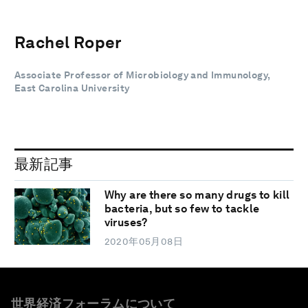
Rachel Roper
Associate Professor of Microbiology and Immunology,
East Carolina University
最新記事
Why are there so many drugs to kill
bacteria, but so few to tackle
viruses?
2020年05月08日
世界経済フォーラムについて