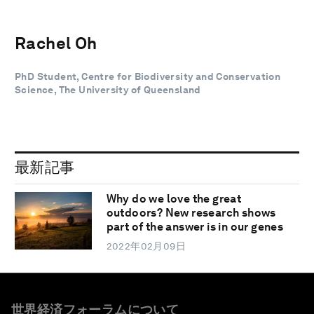
Rachel Oh
PhD Student, Centre for Biodiversity and Conservation
Science, The University of Queensland
最新記事
Why do we love the great
outdoors? New research shows
part of the answer is in our genes
2022年02月09日
世界経済フォーラムについて