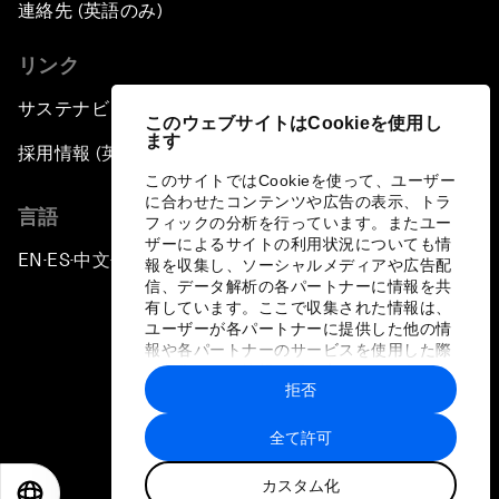
連絡先 (英語のみ)
リンク
サステナビリティへの取り組み
このウェブサイトはCookieを使用し
ます
採用情報 (英語のみ)
このサイトではCookieを使って、ユーザー
に合わせたコンテンツや広告の表示、トラ
言語
フィックの分析を行っています。またユー
ザーによるサイトの利用状況についても情
EN
ES
中文
日本語
▪
▪
▪
報を収集し、ソーシャルメディアや広告配
信、データ解析の各パートナーに情報を共
有しています。ここで収集された情報は、
ユーザーが各パートナーに提供した他の情
報や各パートナーのサービスを使用した際
に収集された情報と組み合わされ、各パー
拒否
トナーによって使用されることがありま
プライバシーポリシーと利用規約
す。
全て許可
サイトマップ
カスタム化
©
2026
世界経済フォーラム
EN
ES
中文
日本語