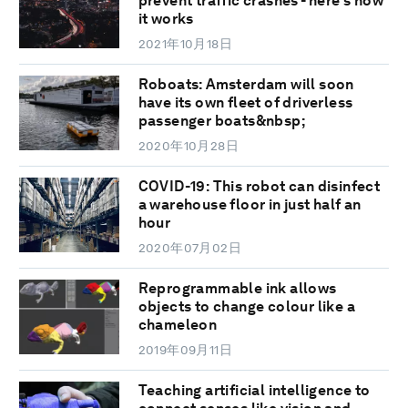
prevent traffic crashes - here's how
it works
2021年10月18日
Roboats: Amsterdam will soon
have its own fleet of driverless
passenger boats&nbsp;
2020年10月28日
COVID-19: This robot can disinfect
a warehouse floor in just half an
hour
2020年07月02日
Reprogrammable ink allows
objects to change colour like a
chameleon
2019年09月11日
Teaching artificial intelligence to