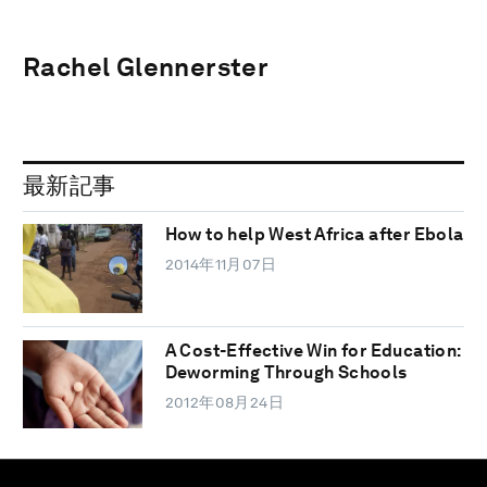
Rachel Glennerster
最新記事
How to help West Africa after Ebola
2014年11月07日
A Cost-Effective Win for Education:
Deworming Through Schools
2012年08月24日