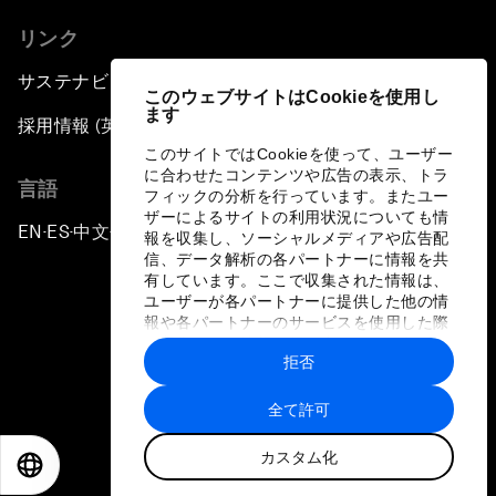
リンク
サステナビリティへの取り組み
このウェブサイトはCookieを使用し
ます
採用情報 (英語のみ)
このサイトではCookieを使って、ユーザー
に合わせたコンテンツや広告の表示、トラ
言語
フィックの分析を行っています。またユー
ザーによるサイトの利用状況についても情
EN
ES
中文
日本語
▪
▪
▪
報を収集し、ソーシャルメディアや広告配
信、データ解析の各パートナーに情報を共
有しています。ここで収集された情報は、
ユーザーが各パートナーに提供した他の情
報や各パートナーのサービスを使用した際
に収集された情報と組み合わされ、各パー
拒否
トナーによって使用されることがありま
プライバシーポリシーと利用規約
す。
全て許可
サイトマップ
カスタム化
©
2026
世界経済フォーラム
EN
ES
中文
日本語