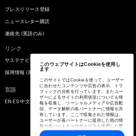
プレスリリース登録
ニュースレター購読
連絡先 (英語のみ)
リンク
サステナビリティへの取り組み
このウェブサイトはCookieを使用し
ます
採用情報 (英語のみ)
このサイトではCookieを使って、ユーザー
に合わせたコンテンツや広告の表示、トラ
言語
フィックの分析を行っています。またユー
ザーによるサイトの利用状況についても情
EN
ES
中文
日本語
▪
▪
▪
報を収集し、ソーシャルメディアや広告配
信、データ解析の各パートナーに情報を共
有しています。ここで収集された情報は、
ユーザーが各パートナーに提供した他の情
報や各パートナーのサービスを使用した際
に収集された情報と組み合わされ、各パー