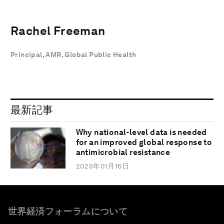
Rachel Freeman
Principal, AMR, Global Public Health
最新記事
Why national-level data is needed
for an improved global response to
antimicrobial resistance
2025年01月16日
世界経済フォーラムについて