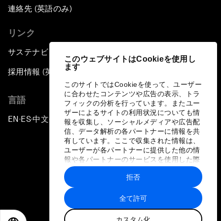
連絡先 (英語のみ)
リンク
サステナビリティへの取り組み
このウェブサイトはCookieを使用し
ます
採用情報 (英語のみ)
このサイトではCookieを使って、ユーザー
に合わせたコンテンツや広告の表示、トラ
言語
フィックの分析を行っています。またユー
ザーによるサイトの利用状況についても情
EN
ES
中文
日本語
▪
▪
▪
報を収集し、ソーシャルメディアや広告配
信、データ解析の各パートナーに情報を共
有しています。ここで収集された情報は、
ユーザーが各パートナーに提供した他の情
報や各パートナーのサービスを使用した際
に収集された情報と組み合わされ、各パー
拒否
トナーによって使用されることがありま
プライバシーポリシーと利用規約
す。
全て許可
サイトマップ
カスタム化