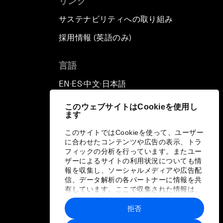
リンク
サステナビリティへの取り組み
採用情報 (英語のみ)
て
言語
EN
ES
中文
日本語
▪
▪
▪
このウェブサイトはCookieを使用し
ます
このサイトではCookieを使って、ユーザー
に合わせたコンテンツや広告の表示、トラ
フィックの分析を行っています。またユー
ザーによるサイトの利用状況についても情
報を収集し、ソーシャルメディアや広告配
信、データ解析の各パートナーに情報を共
有しています。ここで収集された情報は、
ユーザーが各パートナーに提供した他の情
報や各パートナーのサービスを使用した際
拒否
に収集された情報と組み合わされ、各パー