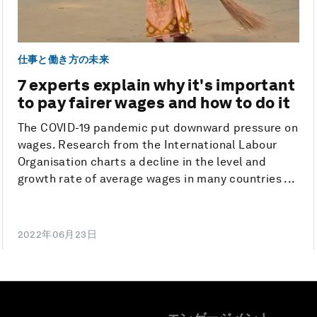
仕事と働き方の未来
7 experts explain why it's important
to pay fairer wages and how to do it
The COVID-19 pandemic put downward pressure on
wages. Research from the International Labour
Organisation charts a decline in the level and
growth rate of average wages in many countries ...
2022年06月23日