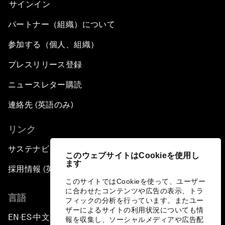
サインイン
パートナー（組織）について
参加する（個人、組織）
プレスリリース登録
ニュースレター購読
連絡先 (英語のみ)
リンク
サステナビリティへの取り組み
このウェブサイトはCookieを使用し
ます
採用情報 (英語のみ)
このサイトではCookieを使って、ユーザー
に合わせたコンテンツや広告の表示、トラ
言語
フィックの分析を行っています。またユー
ザーによるサイトの利用状況についても情
EN
ES
中文
日本語
▪
▪
▪
報を収集し、ソーシャルメディアや広告配