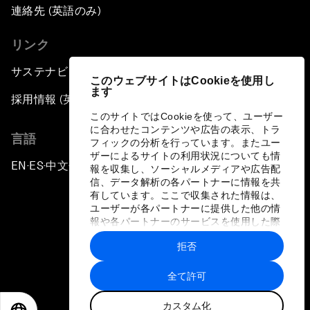
連絡先 (英語のみ)
リンク
サステナビリティへの取り組み
このウェブサイトはCookieを使用し
ます
採用情報 (英語のみ)
このサイトではCookieを使って、ユーザー
に合わせたコンテンツや広告の表示、トラ
言語
フィックの分析を行っています。またユー
ザーによるサイトの利用状況についても情
EN
ES
中文
日本語
▪
▪
▪
報を収集し、ソーシャルメディアや広告配
信、データ解析の各パートナーに情報を共
有しています。ここで収集された情報は、
ユーザーが各パートナーに提供した他の情
報や各パートナーのサービスを使用した際
に収集された情報と組み合わされ、各パー
拒否
トナーによって使用されることがありま
プライバシーポリシーと利用規約
す。
全て許可
サイトマップ
カスタム化
©
2026
世界経済フォーラム