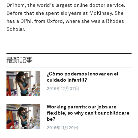
DrThom, the world's largest online doctor service.
Before that she spent six years at McKinsey. She
has a DPhil from Oxford, where she was a Rhodes
Scholar.
最新記事
¿Cómo podemos innovar en el
cuidado infantil?
2016年12月07日
Working parents: our jobs are
flexible, so why can’t our childcare
be?
2016年11月29日