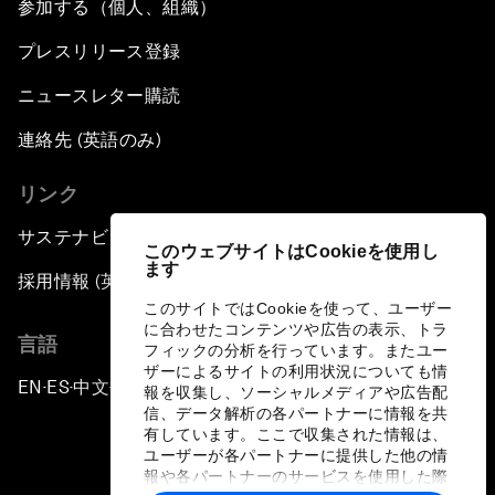
参加する（個人、組織）
プレスリリース登録
ニュースレター購読
連絡先 (英語のみ)
リンク
サステナビリティへの取り組み
このウェブサイトはCookieを使用し
ます
採用情報 (英語のみ)
このサイトではCookieを使って、ユーザー
に合わせたコンテンツや広告の表示、トラ
言語
フィックの分析を行っています。またユー
ザーによるサイトの利用状況についても情
EN
ES
中文
日本語
▪
▪
▪
報を収集し、ソーシャルメディアや広告配
信、データ解析の各パートナーに情報を共
有しています。ここで収集された情報は、
ユーザーが各パートナーに提供した他の情
報や各パートナーのサービスを使用した際