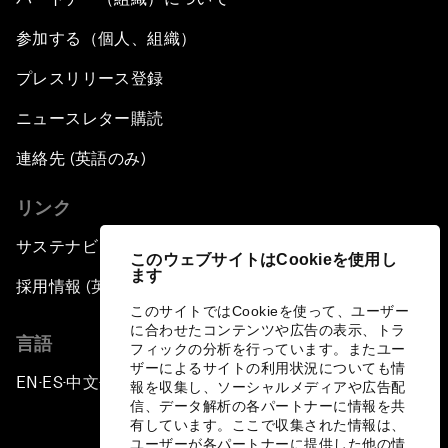
参加する（個人、組織）
プレスリリース登録
ニュースレター購読
連絡先 (英語のみ)
リンク
サステナビリティへの取り組み
このウェブサイトはCookieを使用し
ます
採用情報 (英語のみ)
このサイトではCookieを使って、ユーザー
に合わせたコンテンツや広告の表示、トラ
言語
フィックの分析を行っています。またユー
ザーによるサイトの利用状況についても情
EN
ES
中文
日本語
▪
▪
▪
報を収集し、ソーシャルメディアや広告配
信、データ解析の各パートナーに情報を共
有しています。ここで収集された情報は、
ユーザーが各パートナーに提供した他の情