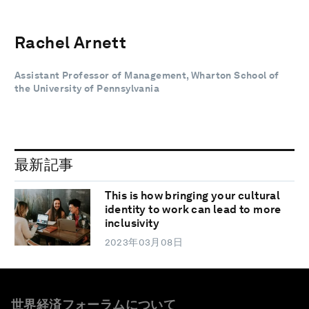
Rachel Arnett
Assistant Professor of Management, Wharton School of
the University of Pennsylvania
最新記事
This is how bringing your cultural
identity to work can lead to more
inclusivity
2023年03月08日
世界経済フォーラムについて