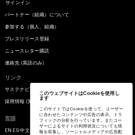
サインイン
パートナー（組織）について
参加する（個人、組織）
プレスリリース登録
ニュースレター購読
連絡先 (英語のみ)
リンク
サステナビリティへの取り組み
このウェブサイトはCookieを使用し
ます
採用情報 (英語のみ)
このサイトではCookieを使って、ユーザー
に合わせたコンテンツや広告の表示、トラ
言語
フィックの分析を行っています。またユー
ザーによるサイトの利用状況についても情
EN
ES
中文
日本語
▪
▪
▪
報を収集し、ソーシャルメディアや広告配