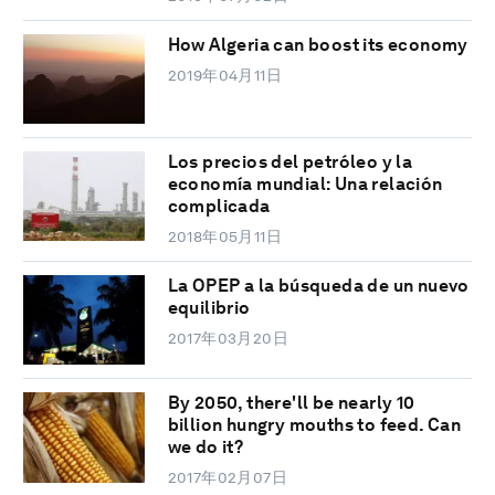
How Algeria can boost its economy
2019年04月11日
Los precios del petróleo y la
economía mundial: Una relación
complicada
2018年05月11日
La OPEP a la búsqueda de un nuevo
equilibrio
2017年03月20日
By 2050, there'll be nearly 10
billion hungry mouths to feed. Can
we do it?
2017年02月07日