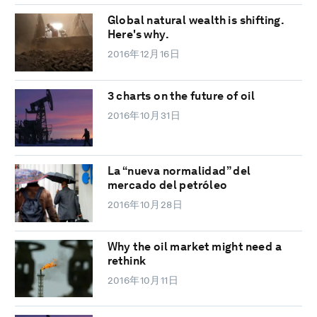
Global natural wealth is shifting.
Here's why.
2016年12月16日
3 charts on the future of oil
2016年10月31日
La “nueva normalidad” del
mercado del petróleo
2016年10月28日
Why the oil market might need a
rethink
2016年10月11日