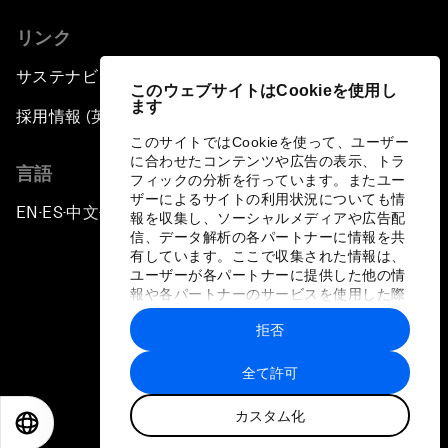
リンク
サステナビリティへの取り組み
このウェブサイトはCookieを使用し
ます
採用情報 (英語のみ)
このサイトではCookieを使って、ユーザー
に合わせたコンテンツや広告の表示、トラ
言語
フィックの分析を行っています。またユー
ザーによるサイトの利用状況についても情
EN
ES
中文
日本語
▪
▪
▪
報を収集し、ソーシャルメディアや広告配
信、データ解析の各パートナーに情報を共
有しています。ここで収集された情報は、
ユーザーが各パートナーに提供した他の情
報や各パートナーのサービスを使用した際
に収集された情報と組み合わされ、各パー
拒否
トナーによって使用されることがありま
プライバシーポリシーと利用規約
す。
全て許可
サイトマップ
カスタム化
©
2026
世界経済フォーラム
EN
ES
中文
日本語