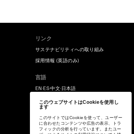
リンク
サステナビリティへの取り組み
採用情報 (英語のみ)
て
言語
EN
ES
中文
日本語
▪
▪
▪
このウェブサイトはCookieを使用し
ます
このサイトではCookieを使って、ユーザー
に合わせたコンテンツや広告の表示、トラ
フィックの分析を行っています。またユー