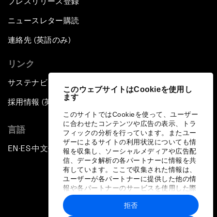
プレスリリース登録
ニュースレター購読
連絡先 (英語のみ)
リンク
サステナビリティへの取り組み
このウェブサイトはCookieを使用し
ます
採用情報 (英語のみ)
このサイトではCookieを使って、ユーザー
に合わせたコンテンツや広告の表示、トラ
言語
フィックの分析を行っています。またユー
ザーによるサイトの利用状況についても情
EN
ES
中文
日本語
▪
▪
▪
報を収集し、ソーシャルメディアや広告配
信、データ解析の各パートナーに情報を共
有しています。ここで収集された情報は、
ユーザーが各パートナーに提供した他の情
報や各パートナーのサービスを使用した際
に収集された情報と組み合わされ、各パー
拒否
トナーによって使用されることがありま
プライバシーポリシーと利用規約
す。