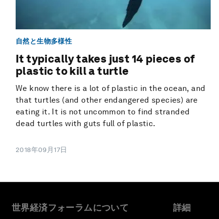
自然と生物多様性
It typically takes just 14 pieces of
plastic to kill a turtle
We know there is a lot of plastic in the ocean, and
that turtles (and other endangered species) are
eating it. It is not uncommon to find stranded
dead turtles with guts full of plastic.
2018年09月17日
世界経済フォーラムについて
詳細