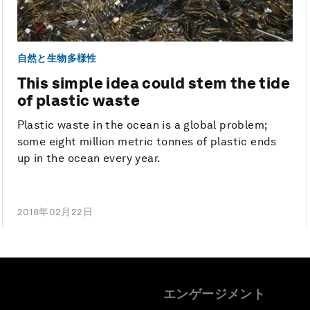
自然と生物多様性
This simple idea could stem the tide
of plastic waste
Plastic waste in the ocean is a global problem;
some eight million metric tonnes of plastic ends
up in the ocean every year.
2018年02月22日
エンゲージメント