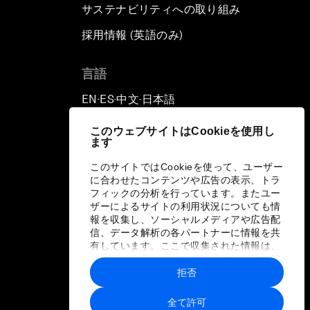
サステナビリティへの取り組み
採用情報 (英語のみ)
て
言語
EN
ES
中文
日本語
▪
▪
▪
このウェブサイトはCookieを使用し
ます
このサイトではCookieを使って、ユーザー
に合わせたコンテンツや広告の表示、トラ
フィックの分析を行っています。またユー
ザーによるサイトの利用状況についても情
報を収集し、ソーシャルメディアや広告配
信、データ解析の各パートナーに情報を共
有しています。ここで収集された情報は、
ユーザーが各パートナーに提供した他の情
報や各パートナーのサービスを使用した際
拒否
に収集された情報と組み合わされ、各パー
トナーによって使用されることがありま
全て許可