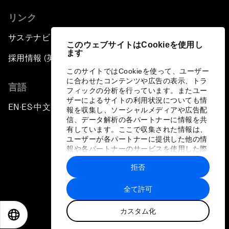
リンク
サステナビリティへの取り組み
このウェブサイトはCookieを使用し
ます
採用情報 (英語のみ)
このサイトではCookieを使って、ユーザー
に合わせたコンテンツや広告の表示、トラ
言語
フィックの分析を行っています。またユー
ザーによるサイトの利用状況についても情
EN
ES
中文
日本語
▪
▪
▪
報を収集し、ソーシャルメディアや広告配
信、データ解析の各パートナーに情報を共
有しています。ここで収集された情報は、
ユーザーが各パートナーに提供した他の情
報や各パートナーのサービスを使用した際
に収集された情報と組み合わされ、各パー
拒否
トナーによって使用されることがありま
プライバシーポリシーと利用規約
す。
全て許可
サイトマップ
カスタム化
©
2026
世界経済フォーラム
EN
ES
中文
日本語