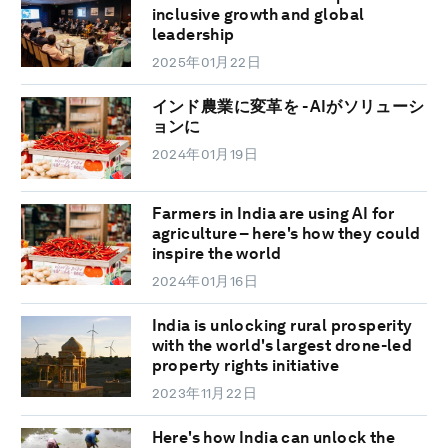
inclusive growth and global
leadership
2025年01月22日
インド農業に変革を - AIがソリューシ
ョンに
2024年01月19日
Farmers in India are using AI for
agriculture – here's how they could
inspire the world
2024年01月16日
India is unlocking rural prosperity
with the world's largest drone-led
property rights initiative
2023年11月22日
Here's how India can unlock the