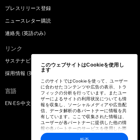
プレスリリース登録
ニュースレター購読
連絡先 (英語のみ)
リンク
サステナビリティへの取り組み
このウェブサイトはCookieを使用し
ます
採用情報 (英語のみ)
このサイトではCookieを使って、ユーザー
に合わせたコンテンツや広告の表示、トラ
言語
フィックの分析を行っています。またユー
ザーによるサイトの利用状況についても情
EN
ES
中文
日本語
▪
▪
▪
報を収集し、ソーシャルメディアや広告配
信、データ解析の各パートナーに情報を共
有しています。ここで収集された情報は、
ユーザーが各パートナーに提供した他の情
報や各パートナーのサービスを使用した際
に収集された情報と組み合わされ、各パー
拒否