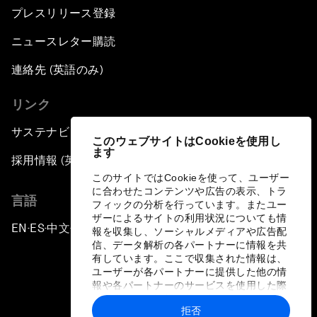
プレスリリース登録
ニュースレター購読
連絡先 (英語のみ)
リンク
サステナビリティへの取り組み
このウェブサイトはCookieを使用し
ます
採用情報 (英語のみ)
このサイトではCookieを使って、ユーザー
に合わせたコンテンツや広告の表示、トラ
言語
フィックの分析を行っています。またユー
ザーによるサイトの利用状況についても情
EN
ES
中文
日本語
▪
▪
▪
報を収集し、ソーシャルメディアや広告配
信、データ解析の各パートナーに情報を共
有しています。ここで収集された情報は、
ユーザーが各パートナーに提供した他の情
報や各パートナーのサービスを使用した際
に収集された情報と組み合わされ、各パー
拒否
トナーによって使用されることがありま