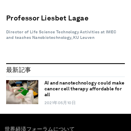
Professor Liesbet Lagae
Director of Life Science Technology Activities at IMEC
and teaches Nanobiotechnology, KU Leuven
最新記事
AI and nanotechnology could make
cancer cell therapy affordable for
all
2021年05月10日
世界経済フォーラムについて