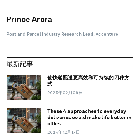
Prince Arora
Post and Parcel Industry Research Lead, Accenture
最新記事
使快递配送更高效和可持续的四种方
式
2025年02月08日
These 4 approaches to everyday
deliveries could make life better in
cities
2024年12月17日