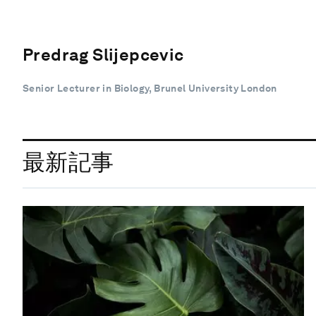
Predrag Slijepcevic
Senior Lecturer in Biology, Brunel University London
最新記事