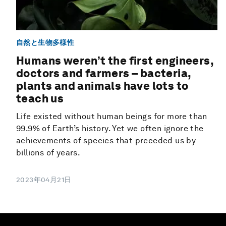
自然と生物多様性
Humans weren’t the first engineers,
doctors and farmers – bacteria,
plants and animals have lots to
teach us
Life existed without human beings for more than
99.9% of Earth’s history. Yet we often ignore the
achievements of species that preceded us by
billions of years.
2023年04月21日