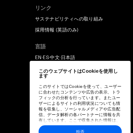
リンク
サステナビリティへの取り組み
採用情報 (英語のみ)
て
言語
EN
ES
中文
日本語
▪
▪
▪
このウェブサイトはCookieを使用し
ます
このサイトではCookieを使って、ユーザー
に合わせたコンテンツや広告の表示、トラ
フィックの分析を行っています。またユー
ザーによるサイトの利用状況についても情
報を収集し、ソーシャルメディアや広告配
信、データ解析の各パートナーに情報を共
有しています。ここで収集された情報は、
ユーザーが各パートナーに提供した他の情
報や各パートナーのサービスを使用した際
拒否