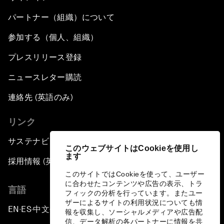
パートナー（組織）について
参加する（個人、組織）
プレスリリース登録
ニュースレター購読
連絡先 (英語のみ)
リンク
サステナビリティへの取り組み
このウェブサイトはCookieを使用し
ます
採用情報 (英語のみ)
このサイトではCookieを使って、ユーザー
に合わせたコンテンツや広告の表示、トラ
言語
フィックの分析を行っています。またユー
ザーによるサイトの利用状況についても情
EN
ES
中文
日本語
▪
▪
▪
報を収集し、ソーシャルメディアや広告配
信、データ解析の各パートナーに情報を共