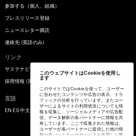
参加する（個人、組織）
プレスリリース登録
ニュースレター購読
連絡先 (英語のみ)
リンク
サステナビリティへの取り組み
このウェブサイトはCookieを使用し
ます
採用情報 (英語のみ)
このサイトではCookieを使って、ユーザー
に合わせたコンテンツや広告の表示、トラ
言語
フィックの分析を行っています。またユー
ザーによるサイトの利用状況についても情
EN
ES
中文
日本語
▪
▪
▪
報を収集し、ソーシャルメディアや広告配
信、データ解析の各パートナーに情報を共
有しています。ここで収集された情報は、
ユーザーが各パートナーに提供した他の情
報や各パートナーのサービスを使用した際