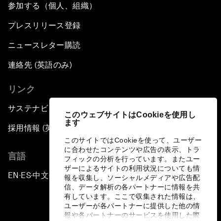
参加する（個人、組織）
プレスリリース登録
ニュースレター購読
連絡先 (英語のみ)
リンク
サステナビリティへの取り組み
このウェブサイトはCookieを使用し
ます
採用情報 (英語のみ)
このサイトではCookieを使って、ユーザー
に合わせたコンテンツや広告の表示、トラ
言語
フィックの分析を行っています。またユー
ザーによるサイトの利用状況についても情
EN
ES
中文
日本語
▪
▪
▪
報を収集し、ソーシャルメディアや広告配
信、データ解析の各パートナーに情報を共
有しています。ここで収集された情報は、
ユーザーが各パートナーに提供した他の情
報や各パートナーのサービスを使用した際