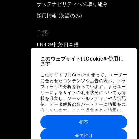
サステナビリティへの取り組み
採用情報 (英語のみ)
て
言語
EN
ES
中文
日本語
▪
▪
▪
このウェブサイトはCookieを使用し
ます
このサイトではCookieを使って、ユーザー
に合わせたコンテンツや広告の表示、トラ
フィックの分析を行っています。またユー
ザーによるサイトの利用状況についても情
報を収集し、ソーシャルメディアや広告配
信、データ解析の各パートナーに情報を共
有しています。ここで収集された情報は、
ユーザーが各パートナーに提供した他の情
報や各パートナーのサービスを使用した際
拒否
に収集された情報と組み合わされ、各パー
トナーによって使用されることがありま
全て許可