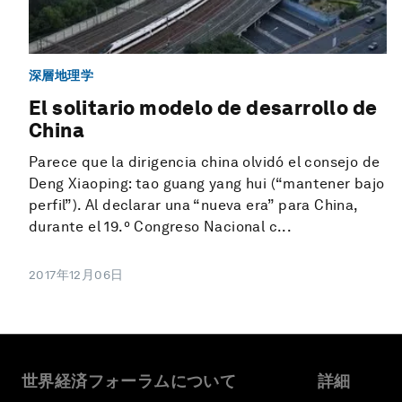
深層地理学
El solitario modelo de desarrollo de
China
Parece que la dirigencia china olvidó el consejo de
Deng Xiaoping: tao guang yang hui (“mantener bajo
perfil”). Al declarar una “nueva era” para China,
durante el 19.º Congreso Nacional c...
2017年12月06日
世界経済フォーラムについて
詳細