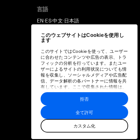
言語
EN
ES
中文
日本語
▪
▪
▪
このウェブサイトはCookieを使用し
ます
このサイトではCookieを使って、ユーザー
に合わせたコンテンツや広告の表示、トラ
フィックの分析を行っています。またユー
ザーによるサイトの利用状況についても情
報を収集し、ソーシャルメディアや広告配
信、データ解析の各パートナーに情報を共
有しています。ここで収集された情報は、
ユーザーが各パートナーに提供した他の情
報や各パートナーのサービスを使用した際
拒否
に収集された情報と組み合わされ、各パー
トナーによって使用されることがありま
全て許可
す。
カスタム化