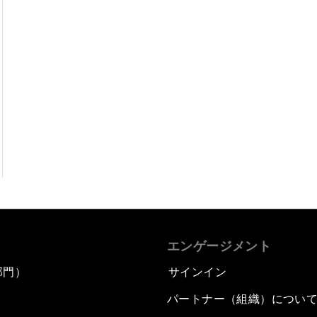
エンゲージメント
部門）
サインイン
パートナー（組織）につい