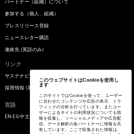
パートナー（組織）について
参加する（個人、組織）
プレスリリース登録
ニュースレター購読
連絡先 (英語のみ)
リンク
サステナビリティへの取り組み
このウェブサイトはCookieを使用し
ます
採用情報 (英語のみ)
このサイトではCookieを使って、ユーザー
に合わせたコンテンツや広告の表示、トラ
言語
フィックの分析を行っています。またユー
ザーによるサイトの利用状況についても情
EN
ES
中文
日本語
▪
▪
▪
報を収集し、ソーシャルメディアや広告配
信、データ解析の各パートナーに情報を共
有しています。ここで収集された情報は、