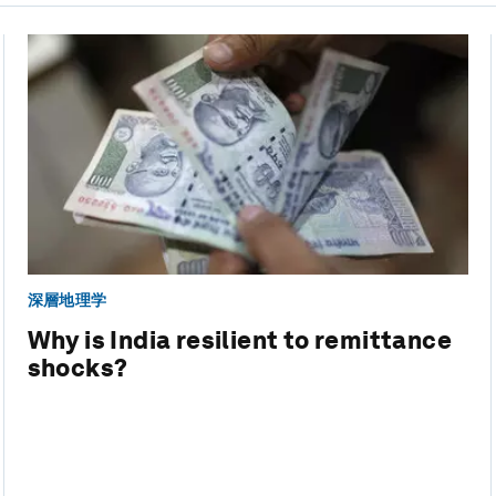
深層地理学
Why is India resilient to remittance
shocks?