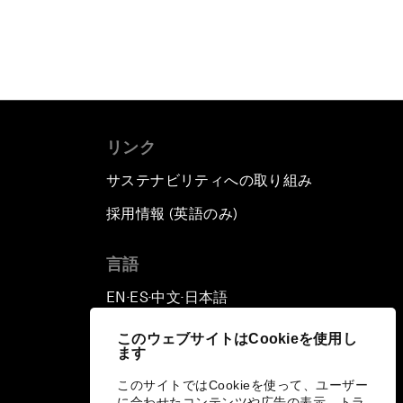
リンク
サステナビリティへの取り組み
採用情報 (英語のみ)
て
言語
EN
ES
中文
日本語
▪
▪
▪
このウェブサイトはCookieを使用し
ます
このサイトではCookieを使って、ユーザー
に合わせたコンテンツや広告の表示、トラ