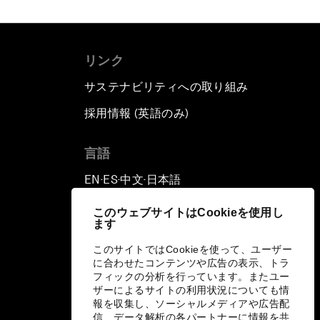
リンク
サステナビリティへの取り組み
採用情報 (英語のみ)
て
言語
EN
ES
中文
日本語
▪
▪
▪
このウェブサイトはCookieを使用し
ます
このサイトではCookieを使って、ユーザー
に合わせたコンテンツや広告の表示、トラ
フィックの分析を行っています。またユー
ザーによるサイトの利用状況についても情
報を収集し、ソーシャルメディアや広告配
信、データ解析の各パートナーに情報を共