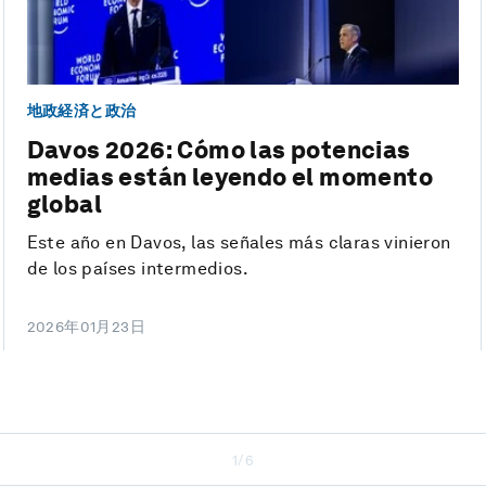
地政経済と政治
Davos 2026: Cómo las potencias
medias están leyendo el momento
global
Este año en Davos, las señales más claras vinieron
de los países intermedios.
2026年01月23日
1/6