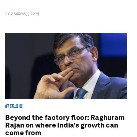
2026年06月22日
経済成長
Beyond the factory floor: Raghuram
Rajan on where India’s growth can
come from