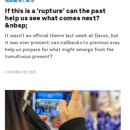
地政経済と政治
If this is a 'rupture' can the past
help us see what comes next?
&nbsp;
It wasn’t an official theme last week at Davos, but
it was ever-present: can callbacks to previous eras
help us prepare for what might emerge from the
tumultuous present?
2026年01月28日