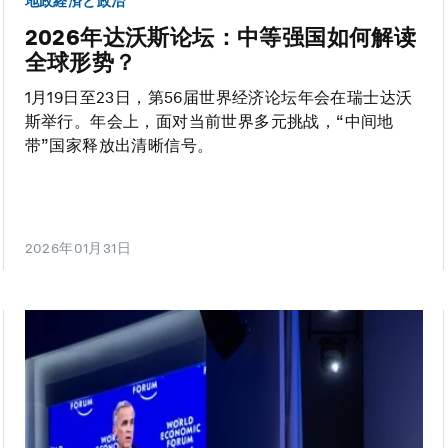
地政経済と政治
2026年达沃斯论坛：中等强国如何解读
全球形势？
1月19日至23日，第56届世界经济论坛年会在瑞士达沃
斯举行。年会上，面对当前世界多元挑战，“中间地
带”国家释放出清晰信号。
2026年01月31日