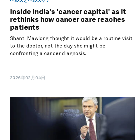
ヘルスとヘルスケア
Inside India's 'cancer capital' as it
rethinks how cancer care reaches
patients
Shanti Mawlong thought it would be a routine visit
to the doctor, not the day she might be
confronting a cancer diagnosis.
2026年02月04日