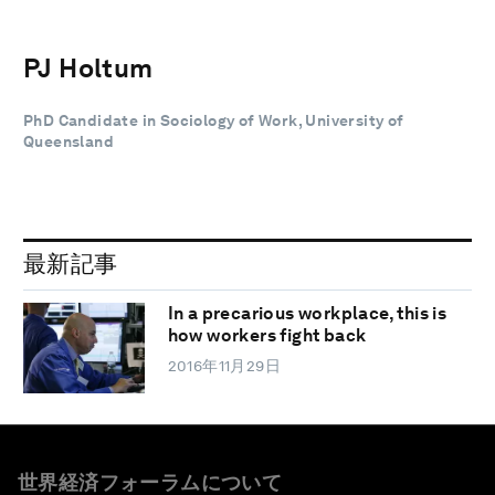
PJ Holtum
PhD Candidate in Sociology of Work, University of
Queensland
最新記事
In a precarious workplace, this is
how workers fight back
2016年11月29日
世界経済フォーラムについて