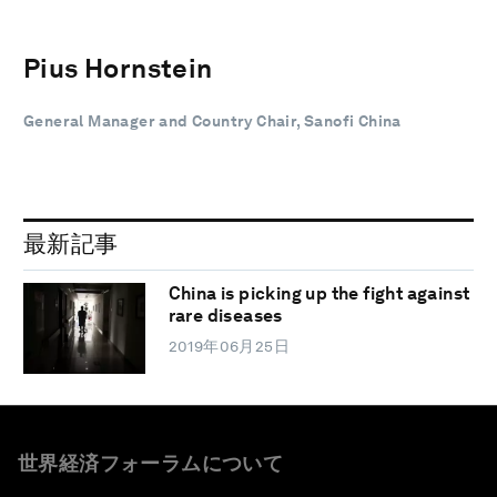
Pius Hornstein
General Manager and Country Chair, Sanofi China
最新記事
China is picking up the fight against
rare diseases
2019年06月25日
世界経済フォーラムについて