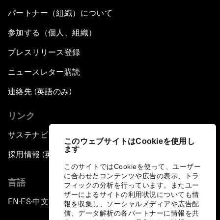
パートナー（組織）について
参加する（個人、組織）
プレスリリース登録
ニュースレター購読
連絡先 (英語のみ)
リンク
サステナビリティへの取り組み
このウェブサイトはCookieを使用し
ます
採用情報 (英語のみ)
このサイトではCookieを使って、ユーザー
に合わせたコンテンツや広告の表示、トラ
言語
フィックの分析を行っています。またユー
ザーによるサイトの利用状況についても情
EN
ES
中文
日本語
▪
▪
▪
報を収集し、ソーシャルメディアや広告配
信、データ解析の各パートナーに情報を共