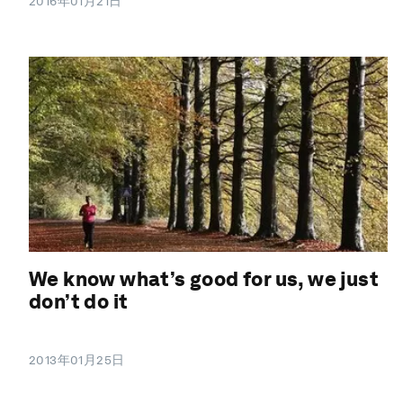
2016年01月21日
We know what’s good for us, we just
don’t do it
2013年01月25日