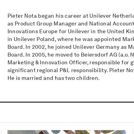
Pieter Nota began his career at Unilever Netherl
as Product Group Manager and National Accoun
Innovations Europe for Unilever in the United Ki
in Unilever Poland, where he was appointed Mar
Board. In 2002, he joined Unilever Germany as 
Board. In 2005, he moved to Beiersdorf AG (a.o.
Marketing & Innovation Officer, responsible for 
significant regional P&L responsibility. Pieter N
He is married and has two children.