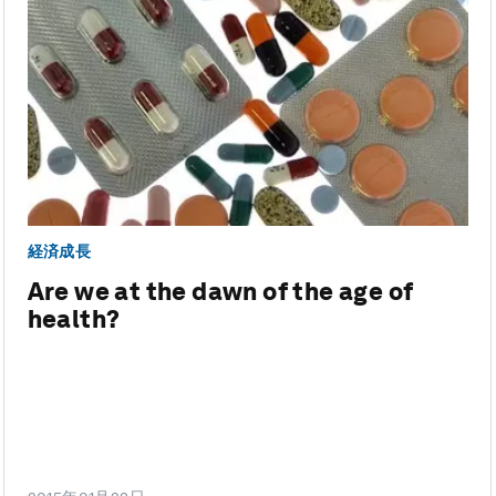
経済成長
Are we at the dawn of the age of
health?