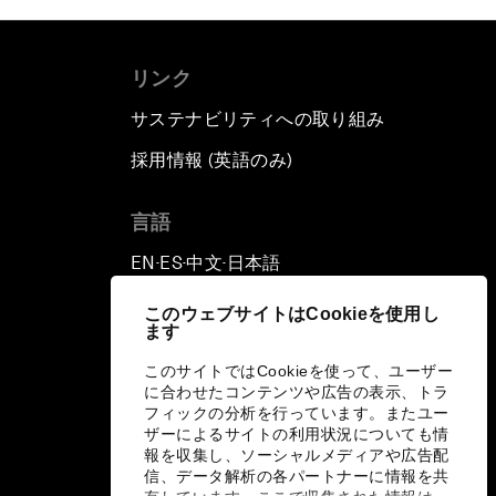
リンク
サステナビリティへの取り組み
採用情報 (英語のみ)
て
言語
EN
ES
中文
日本語
▪
▪
▪
このウェブサイトはCookieを使用し
ます
このサイトではCookieを使って、ユーザー
に合わせたコンテンツや広告の表示、トラ
フィックの分析を行っています。またユー
ザーによるサイトの利用状況についても情
報を収集し、ソーシャルメディアや広告配
信、データ解析の各パートナーに情報を共